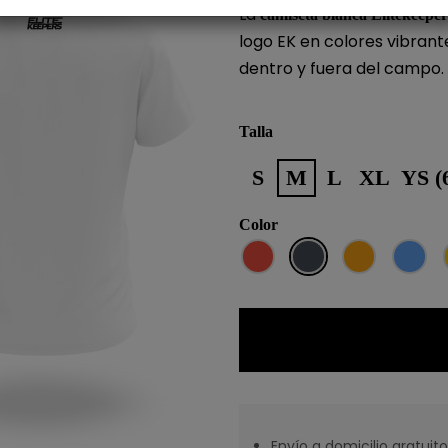
La
camiseta blanca Elitekeepe
logo EK en colores vibrant
dentro y fuera del campo.
Talla
S
M
L
XL
YS (
Color
Rojo
Negro
Naranja
Azul
Envío a domicilio gratuito