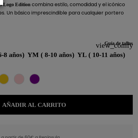
combina estilo, comodidad y el icónico
rs Logo Edition
es. Un básico imprescindible para cualquier portero
Guía de tallas
view_comfy
6-8 años)
YM ( 8-10 años)
YL ( 10-11 años)
Amarillo
Rosa
Morado
AÑADIR AL CARRITO
 a partir de 60€ a Península.