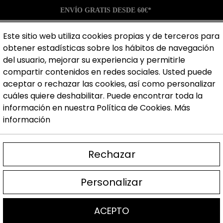
ENVÍO GRATIS DESDE 60€*
Este sitio web utiliza cookies propias y de terceros para
obtener estadísticas sobre los hábitos de navegación
del usuario, mejorar su experiencia y permitirle
Guantes
Ropa
Accesorios
Marcas
Blog
compartir contenidos en redes sociales. Usted puede
aceptar o rechazar las cookies, así como personalizar
cuáles quiere deshabilitar. Puede encontrar toda la
información en nuestra Política de Cookies.
Más
tial Logo Tee
información
Camiseta Blanc
Rechazar
Tee
Personalizar
24,95 €
Impuestos inclu
ACEPTO