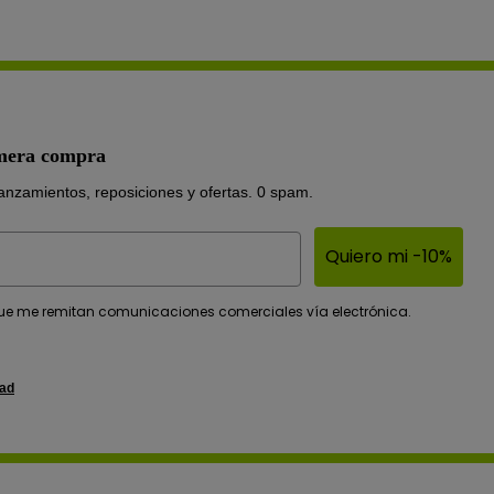
imera compra
lanzamientos, reposiciones y ofertas. 0 spam.
Quiero mi -10%
s?
e me remitan comunicaciones comerciales vía electrónica.
dad