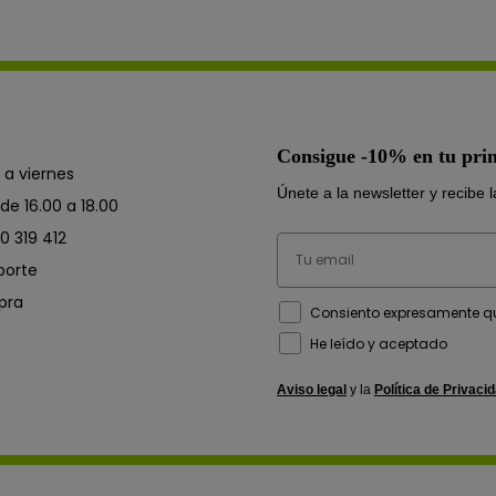
Consigue -10% en tu pr
 a viernes
Únete a la newsletter y recibe 
 de 16.00 a 18.00
0 319 412
Email
porte
pra
How would you like to hear from u
Consiento expresamente qu
He leído y aceptado
Aviso legal
y la
Política de Privaci