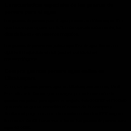
Características especiales de los guantes de
portero para el agua
Los
poseen un látex específico
guantes de portero para el agua
que hace que agarre un 40% más aproximadamente, los
días de lluvia y en terrenos mojados.
Los
tienen un
guantes de portero con palma específica de agua
agarre inmejorable en las peores condiciones
meteorológicas.
Compra guantes portero agua online en
Elitekeepers
Comprar
en Elitekeepers es muy fácil.
guantes portero agua
Para ello, solo tienes que navegar por esta sección de
, seleccionar el modelo
guantes con palma para agarre en mojado
que más te guste, añardirlo al carrito de la compra y
finalizar el pago con uno de nuestro métodos 1005 seguro.
En menos de 48 horas vas a tener tus
guantes de portero para
en casa.
agua