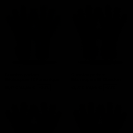
Guantes portero
Guantes portero
Elitekeepers EK Persa Aqua
Elitekeepers EK Obsidian
Precio
Precio base
Precio
Precio base
94,95 €
-30%
89,95 €
-30%
66,47 €
62,97 €