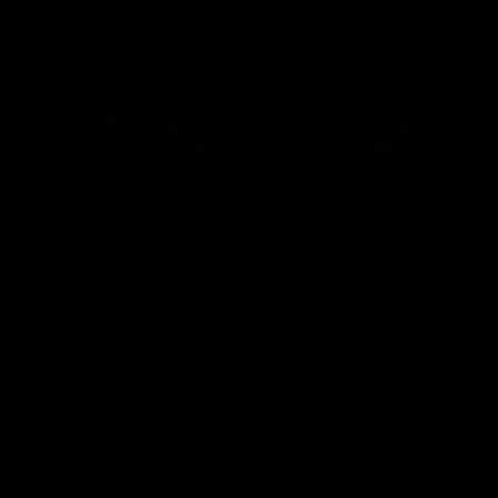
Guantes de portero EK
Guantes EK René Higuita
Legend Jorge Campos I
Limited Edition 1
(Limited...
Precio
Precio base
84,95 €
-40%
50,97 €
Precio
Precio base
84,95 €
-40%
50,97 €