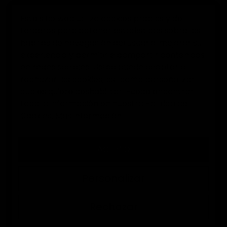
Este sitio web utiliza cookies propias y de
terceros para obtener estadísticas sobre los
0
hábitos de navegación del usuario, mejorar su
experiencia y permitirle compartir contenidos
Inicio
Guantes de portero
Tipo de agarre
Guantes d
en redes sociales. Usted puede aceptar o
rechazar las cookies, así como personalizar
cuáles quiere deshabilitar. Puede encontrar
GUANTES DE PORTERO CON PALMA
toda la información en nuestra Política de
PARA AGUA ELITEKEEPERS
Cookies.
Más información
En Elitekeepers sabemos que la seguridad en las manos los
ACEPTO
días de lluvias es muy importante, por eso, hemos creado
esta sección, donde vas a encontrar
guantes de portero con
Personalizar
. ¡Elige los
que más
palma para agua
guantes de portero para agua
te guste y siéntete seguro bajo palos!
Rechazar
ORDENAR POR:
FILTRAR