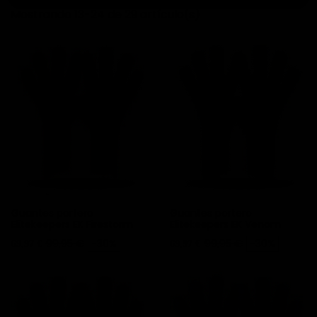
Mostrando 13-24 de 29 artículo(s)
Guantes portero
Guantes portero
Elitekeepers EK Firestorm
Elitekeepers EK Venom
Precio
Precio base
Precio
Precio base
99,95 €
-30%
99,95 €
-30%
69,97 €
69,97 €