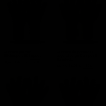
Guantes portero
Guantes de portero EK
Elitekeepers EK Impact
Legend Jorge Campos II
(Limited...
Precio
Precio base
84,95 €
-30%
59,47 €
Precio
Precio base
84,95 €
-50%
42,48 €