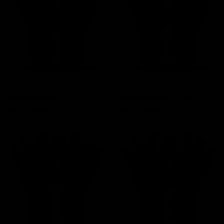
Guantes portero
Guantes portero
Elitekeepers EK Inferno
Elitekeepers EK Tsunami
Precio
Precio base
Precio
Precio base
94,95 €
-30%
94,95 €
-30%
66,47 €
66,47 €