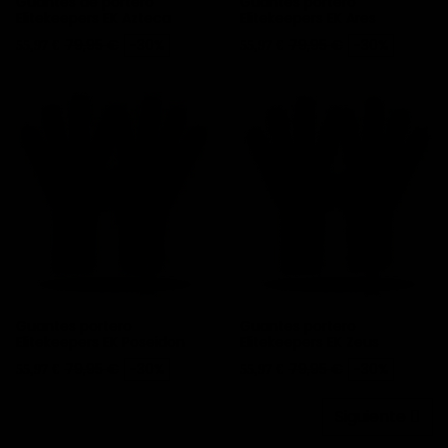
Guantes de portero
Guantes portero
Elitekeepers EK Azteca
Elitekeepers EK Ares
Precio
Precio base
Precio
Precio base
79,95 €
-30%
79,95 €
-30%
55,97 €
55,97 €
Guantes portero
Guantes portero
Elitekeepers EK Poseidon
Elitekeepers EK Zeus
Precio
Precio base
Precio
Precio base
79,95 €
-30%
79,95 €
-30%
55,97 €
55,97 €
Siguiente