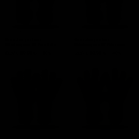
Guantes portero
Guantes portero
Elitekeepers EK Frostbite
Elitekeepers EK Némesis
Precio
Precio base
Precio
Precio base
89,95 €
-30%
89,95 €
-40%
62,97 €
53,97 €