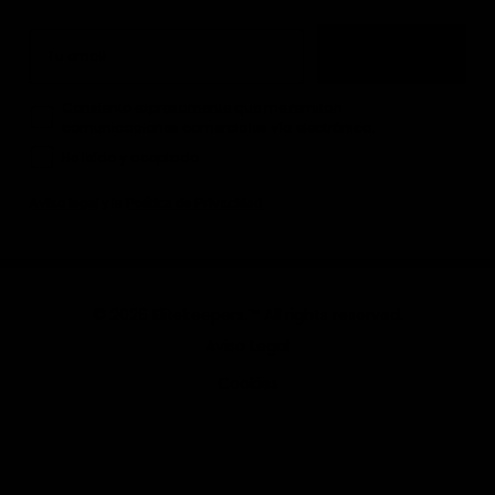
Email
Quiero mi -10%
How would you like to hear from us?
Consiento expresamente que me remitan
comunicaciones comerciales vía electrónica.
He leído y aceptado
Aviso legal
y la
Política de Privacidad
© 2026 Elitekeepers.™ All rights reserved.
Aviso Legal
Cookies