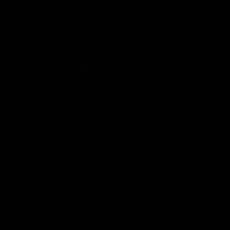
¡No lo pienses más en compra online tus
guantes de portero
con la garantía Elitekeepers!
con palma de agua
Si quieres ver todos nuestro modelos pásate por nuestra
de sección de
, tenemos una gran
guantes de portero
selección de marcas en Elitekeepers.
INFORMACIÓN
CONTACTO
Consigue -10% en tu primera compra
Únete a la newsletter y recibe lanzamientos, reposiciones y
ofertas. 0 spam.