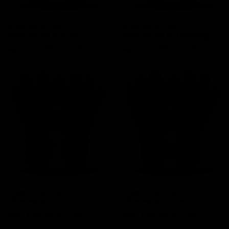
Guantes portero
Guantes portero
Elitekeepers EK Solar
Elitekeepers EK Lightning
Precio
Precio base
Precio
Precio base
94,95 €
-30%
94,95 €
-30%
66,47 €
66,47 €
Guantes portero
Guantes portero
Elitekeepers EK Terra
Elitekeepers EK Blossom
Precio
Precio base
Precio
Precio base
94,95 €
-30%
94,95 €
-30%
66,47 €
66,47 €