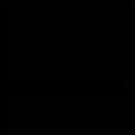
Este sitio web utiliza cookies propias y de
terceros para obtener estadísticas sobre los
0
hábitos de navegación del usuario, mejorar su
experiencia y permitirle compartir contenidos
Inicio
Contacta con Nosotros
en redes sociales. Usted puede aceptar o
rechazar las cookies, así como personalizar
cuáles quiere deshabilitar. Puede encontrar
CONTACTA CON NOSOTROS
toda la información en nuestra Política de
Cookies.
Más información
Asunto
ACEPTO
Dirección de correo electrónico
Personalizar
Archivo adjunto
(Opcional)
Rechazar
Seleccionar archivo