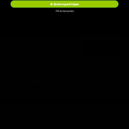
🔥 Quiero participar
+5€ de bienvenida
Consigue -10% en tu primera compra
Únete a la newsletter y recibe lanzamientos, reposiciones y
ofertas. 0 spam.
Email
Quiero mi -10%
How would you like to hear from us?
Consiento expresamente que me remitan
comunicaciones comerciales vía electrónica.
He leído y aceptado
Aviso legal
y la
Política de Privacidad
© 2026 Elitekeepers.™ All rights reserved.
Aviso Legal