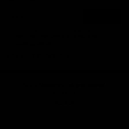
ofertas. 0 spam.
Email
Quiero mi -10%
How would you like to hear from us?
Consiento expresamente que me remitan
comunicaciones comerciales vía electrónica.
He leído y aceptado
Aviso legal
y la
Política de Privacidad
© 2026 Elitekeepers.™ All rights reserved.
Aviso Legal
Cookies