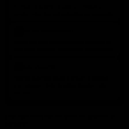
Compra dos pares en pack y consigue un
precio mejor que comprándolos por separado.
⚡
MEJOR RENDIMIENTO
Usa un par para entrenamientos y guarda el
otro para competir con mejores sensaciones.
★
MÁS VIDA ÚTIL
Alternar guantes ayuda a reducir el desgaste
y a mantener mejor la palma durante más
tiempo.
¿Por qué comprar un pack de guantes de
portero?