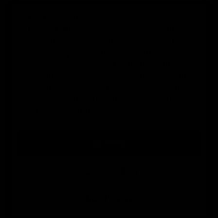
Este sitio web utiliza cookies propias y de
terceros para obtener estadísticas sobre los
0
hábitos de navegación del usuario, mejorar su
experiencia y permitirle compartir contenidos
Inicio
Guantes de portero
Pack guantes portero
en redes sociales. Usted puede aceptar o
rechazar las cookies, así como personalizar
PACKS DE GUANTES DE
cuáles quiere deshabilitar. Puede encontrar
PORTERO
toda la información en nuestra Política de
Cookies.
Más información
ELITEKEEPERS
Descubre nuestros
y
packs de guantes de portero
ACEPTO
ahorra comprando dos pares en una sola
compra. Una opción perfecta para entrenar
Personalizar
con un guante, competir con otro y alargar la
vida útil de tus guantes.
Rechazar