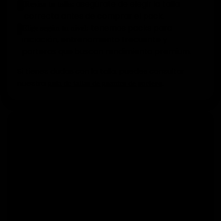
asegúrate de elegir la talla
Revisa tu talla:
2
correcta antes de comprar el pack.
tenemos packs para
Elige según tu nivel:
3
iniciación, entrenamiento frecuente y
porteros que buscan rendimiento premium.
Si tienes dudas con la talla, puedes consultar
nuestra
.
guía de tallas de guantes de portero
Ventajas de comprar packs de guantes
en Elitekeepers
entre el 25% y el 39% según el
Descuentos reales
✓
pack.
en porteros y creada por
Marca especializada
✓
porteros.
según condiciones de la
Envío gratis desde 60€*
✓
tienda.