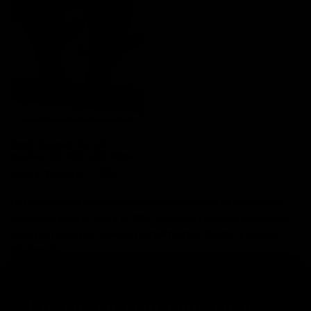
Pack de guantes de
portero EK Artic y EK Blaze
Precio
Precio base
129,90 €
-39%
80,00 €
En Elitekeepers encontrarás
packs de guantes de portero con
, según el modelo, pensados
descuentos entre el 25% y el 39%
para porteros que quieren rendimiento, diseño y precio
inteligente.
PACK AHORRO ELITEKEEPERS
Un par para entrenar. Otro