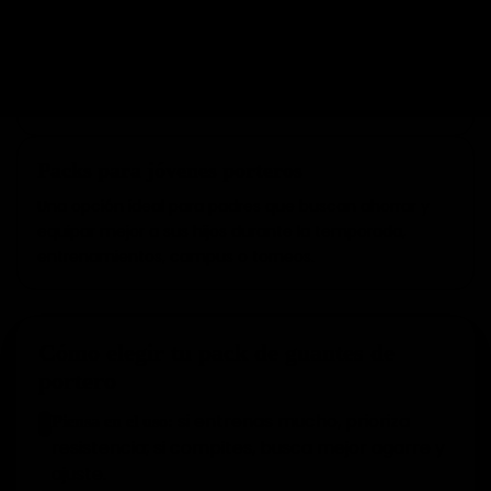
Packs para competir
Reserva tu mejor par para los partidos y usa otro para
los entrenamientos. Así mantienes mejores
sensaciones cuando más lo necesitas.
Packs para jóvenes porteros
Una opción ideal para padres que buscan ahorrar y
equipar mejor a sus hijos durante la temporada,
entrenamientos, campus o torneos.
Cómo elegir tu pack de guantes de
portero
si entrenas mucho, prioriza
Piensa en el uso:
1
resistencia; si compites, busca mejor agarre y
ajuste.