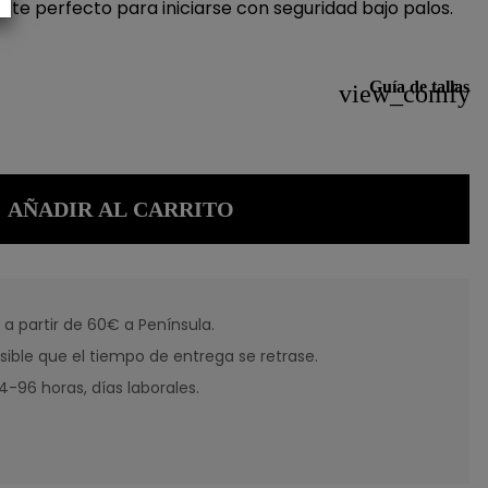
ste perfecto para iniciarse con seguridad bajo palos.
Guía de tallas
view_comfy
AÑADIR AL CARRITO
 a partir de 60€ a Península.
sible que el tiempo de entrega se retrase.
-96 horas, días laborales.