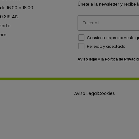
Únete a la newsletter y recibe 
 de 16.00 a 18.00
0 319 412
Email
porte
pra
How would you like to hear from u
Consiento expresamente qu
He leído y aceptado
Aviso legal
y la
Política de Privaci
Aviso Legal
Cookies