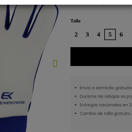
comodidad, agarre y un aju
Talla
2
3
4
5
6
Envío a domicilio gratuito
Durante las rebajas es po
Entregas nacionales en 24
Cambio de talla gratuito.