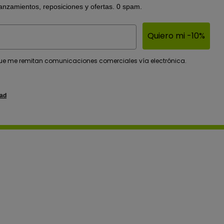
lanzamientos, reposiciones y ofertas. 0 spam.
Quiero mi -10%
s?
e me remitan comunicaciones comerciales vía electrónica.
dad