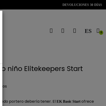
DEVOLUCIONES 30 DÍAS
ES
0
o niño Elitekeepers Start
idos
todo portero debería tener. El
ofrece
EK Basic Start