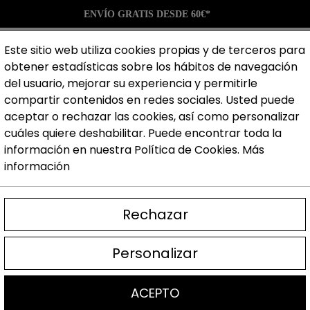
ENVÍO GRATIS DESDE 60€*
Este sitio web utiliza cookies propias y de terceros para
obtener estadísticas sobre los hábitos de navegación
del usuario, mejorar su experiencia y permitirle
Guantes
Ropa
Accesorios
Marcas
Blog
compartir contenidos en redes sociales. Usted puede
aceptar o rechazar las cookies, así como personalizar
cuáles quiere deshabilitar. Puede encontrar toda la
información en nuestra Política de Cookies.
Más
rs Start
información
Guantes porter
Rechazar
Personalizar
17,99 €
Impuestos inclu
ACEPTO
Los primeros guantes que 