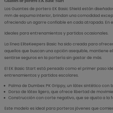
Guantes de portero EK Basic Start
Los Guantes de portero EK Basic Shield están diseñad
mm de espuma interior, brindan una comodidad excepcio
ofreciendo un agarre confiable en cada atrapada. En el
Ideales para entrenamientos y partidos ocasionales.
La línea EliteKeepers Basic ha sido creada para ofrec
aquellos que buscan una opción asequible, mantiene el
sentirse seguros en la portería sin gastar de más.
El EK Basic Start está pensado como el primer paso idea
entrenamientos y partidos escolares.
Palma de Dumbex PK Grippy, un látex sintético con b
Dorso de látex ligero, que ofrece libertad de movimie
Construcción con corte negativo, que se ajusta a la
Este modelo es ideal para porteros jóvenes que comien