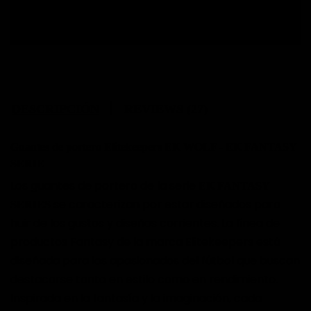
Cambio de talla gratuito.
DESCRIPCIÓN
REVIEWS (27)
Guantes de portero Elitekeepers EK WOLF - EK FANTASY
SERIE
Los guantes de portero de la serie
EK FANTASY
se caracterizan por estar diseñados para
SERIES
huir de los gustos y diseños corrientes.
La línea de
productos Fantasy de la marca Elitekeepers está
diseñada para los apasionados del fútbol que buscan
destacarse tanto en estilo como en rendimiento.
Inspirada en la fantasía y la imaginación, cada