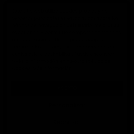
Este sitio web utiliza cookies propias y de
terceros para obtener estadísticas sobre los
0
hábitos de navegación del usuario, mejorar su
experiencia y permitirle compartir contenidos
Inicio
Guantes de portero
Guantes portero niño Elitekeep
en redes sociales. Usted puede aceptar o
rechazar las cookies, así como personalizar
cuáles quiere deshabilitar. Puede encontrar
toda la información en nuestra Política de
Cookies.
Más información
ACEPTO
Personalizar
Rechazar