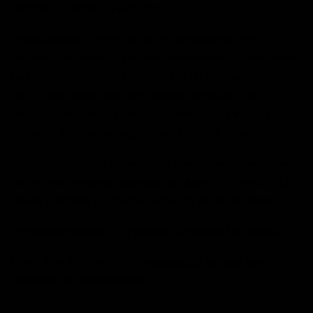
máxima calidad en el dorso.
4 mm de forro de espuma con
-Forro/interior:
tecnología térmica y super absorbente. Absorbe el
sudor combatiendo la aparición de olores. Además
de proporcionar una agradable sensación de
confort, bienestar y hace que sea un guante muy
armado. Alta tecnología para la ventilación.
Sistema de cierre de muñeca de
-Cierre/Muñequera:
doble vuelta
, se ajusta con velcro. El
elástico extraíble
cierre permite un ajuste perfecto en la muñeca.
Sin protecciones en los dedos.
-Protección en dedos:
Descubre la colección de
que
guantes de portero
tenemos en Elitekeepers.