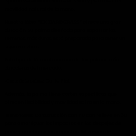
óptima sensibilidad sobre el balón y permite una
movilidad natural de la mano.
Nuestro látex
ofrece una gran
“
EK HARDGRASS
”
duración. Su palma diseñada para soportar los
terrenos más duros está preparada para tener un
agarre óptimo.
Este tipo de látex ofrece uno de las palmas más
duraderas del mercado.
Corte Flat
-Corte de la palma:
Además, la palma tiene cortes específicos que
ofrecen flexibilidad y movilidad extra en la mano.
Construcción con PU con relieve en 3D
-Dorso/Revés:
para amortiguar los impactos en los despejes de
puño y amotiguar los impactos. IMpresión de