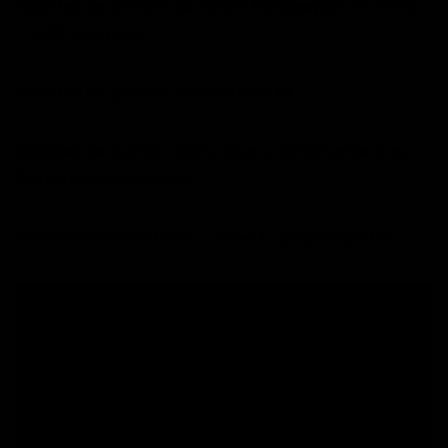
Guantes de portero de fútbol Elitekeepers EK WOLF
- SERIE FANTASY
Guantes de portero con corte FLAT
Guantes de portero para niños y entrenamientos.
Palma muy resistente.
Create Your Own Luck! - ¡Crea tu propia suerte!
Envío a domicilio gratuito a partir de 60€ a
Península.
Durante las rebajas es posible que el tiempo de
entrega se retrase.
Entregas nacionales en 24-96 horas, días laborales.