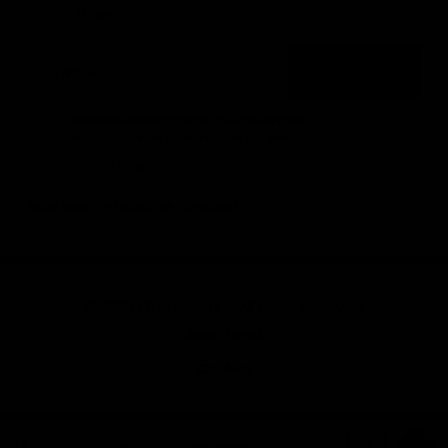
ofertas. 0 spam.
Email
Quiero mi -10%
How would you like to hear from us?
Consiento expresamente que me remitan
comunicaciones comerciales vía electrónica.
He leído y aceptado
Aviso legal
y la
Política de Privacidad
© 2026 Elitekeepers.™ All rights reserved.
Aviso Legal
Cookies
Rojo