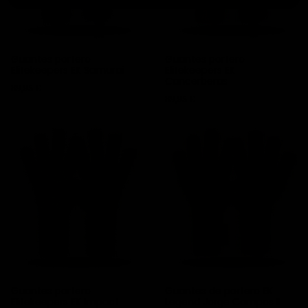
Guantes portero
Guantes portero
Elitekeepers EK Samurai
Elitekeepers EK
Cancerberas
Precio
89,95 €
Precio
89,95 €
Guantes portero
Guantes de portero EK
Elitekeepers EK Impact
Legend Jorge Campos II