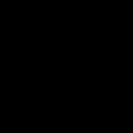
CONTACTO
Consigue -10% en tu primera compra
Únete a la newsletter y recibe lanzamientos, reposiciones y
ofertas. 0 spam.
Email
Quiero mi -10%
How would you like to hear from us?
Consiento expresamente que me remitan
comunicaciones comerciales vía electrónica.
He leído y aceptado
Aviso legal
y la
Política de Privacidad
© 2026 Elitekeepers.™ All rights reserved.