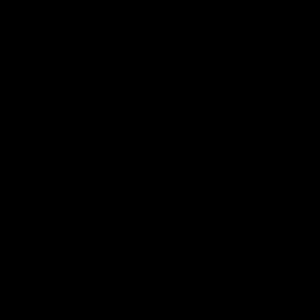
Guantes portero niño
Guantes portero niño
Elitekeepers Kiddo
Elitekeepers Start
Precio
Precio
19,95 €
17,99 €
INFORMACIÓN