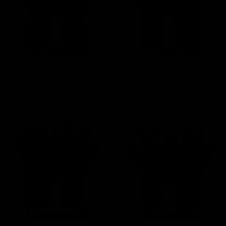
Guantes portero niño
Guantes portero niño
Elitekeepers Shadow Blue
Elitekeepers Phantom
Precio
Precio
34,95 €
34,95 €