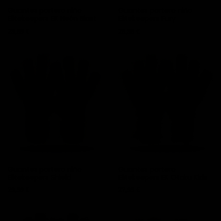
Guantes portero niño
Guantes portero niño
Elitekeepers EK Neón Blast
Elitekeepers Fury
Precio
Precio
29,99 €
29,99 €
Guantes portero niño
Guantes portero
Elitekeepers Shield
Elitekeepers EK Otaku Kids
Precio
Precio
29,99 €
27,99 €