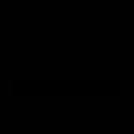
Este sitio web utiliza cookies propias y de
terceros para obtener estadísticas sobre los
0
hábitos de navegación del usuario, mejorar su
experiencia y permitirle compartir contenidos
Inicio
Guantes de portero
Tipo de corte
Guantes de 
en redes sociales. Usted puede aceptar o
rechazar las cookies, así como personalizar
cuáles quiere deshabilitar. Puede encontrar
ORDENAR POR:
FILTRAR
toda la información en nuestra Política de
Mostrando 25-34 de 34 artículo(s)
Cookies.
Más información
Anterior
ACEPTO
Personalizar
Rechazar