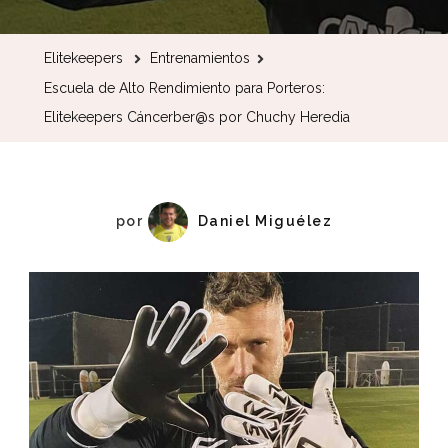
de
Alto
Elitekeepers
Entrenamientos
Rendimien
Escuela de Alto Rendimiento para Porteros:
para
Elitekeepers Cáncerber@s por Chuchy Heredia
Porteros:
Elitekeepe
Cáncerbe
por
por
Daniel Miguélez
Chuchy
Heredia