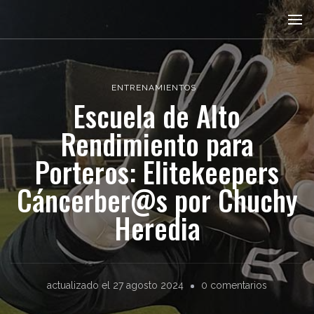
Quiero ser Portero
Blog para porteros de fútbol
ENTRENAMIENTOS
Escuela de Alto
Rendimiento para
Porteros: Elitekeepers
Cáncerber@s por Chuchy
Heredia
en
actualizado el
27 agosto 2024
0 comentarios
Escuela