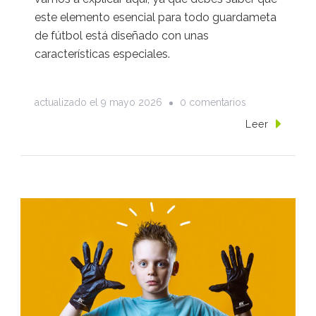
este elemento esencial para todo guardameta
de fútbol está diseñado con unas
características especiales.
en
actualizado el
9 mayo 2026
0 comentarios
Mejores
Leer
guantes
de
portero:
guía
para
elegir
bien