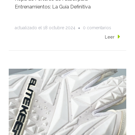
Entrenamientos: La Guía Definitiva
en
actualizado el
18 octubre 2024
0 comentarios
Ropa
Leer
de
porteros
de
fútbol
para
entrenamien
La
guía
definitiva