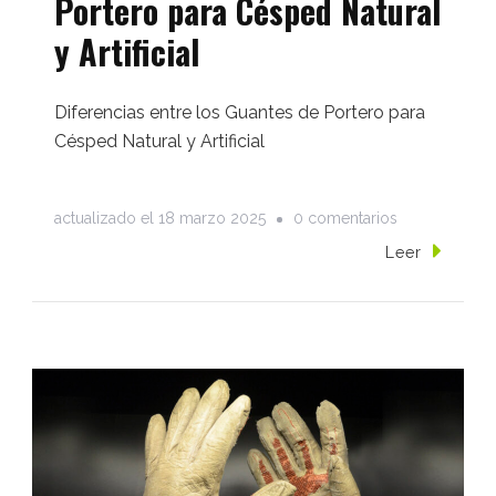
Portero para Césped Natural
y Artificial
Diferencias entre los Guantes de Portero para
Césped Natural y Artificial
en
actualizado el
18 marzo 2025
0 comentarios
Comparativa:
Leer
Diferencias
entre
los
Guantes
de
Portero
para