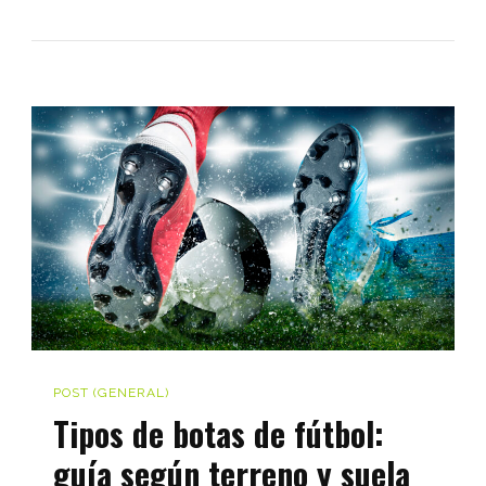
de
regalos
para
Porteros:
¡Encuentra
el
regalo
perfecto
para
Navidad
y
Reyes!
POST (GENERAL)
Tipos de botas de fútbol:
guía según terreno y suela