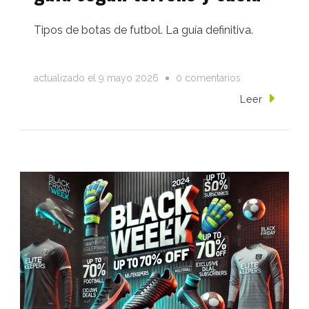
Tipos de botas de futbol. La guía definitiva.
en
actualizado el
9 mayo 2026
0 comentarios
Tipos
Leer
de
botas
de
fútbol:
guía
según
terreno
y
suela