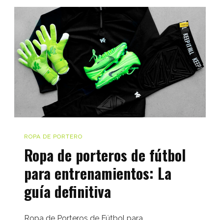
mejores
ofertas
en
guantes
de
portero
y
botas
de
ROPA DE PORTERO
fútbol
Ropa de porteros de fútbol
para entrenamientos: La
guía definitiva
Ropa de Porteros de Fútbol para