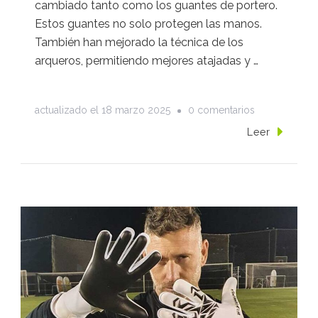
cambiado tanto como los guantes de portero.
Estos guantes no solo protegen las manos.
También han mejorado la técnica de los
arqueros, permitiendo mejores atajadas y …
en
actualizado el
18 marzo 2025
0 comentarios
Un
Leer
toque
de
historia
en
cada
atajada:
El
fascinante
recorrido