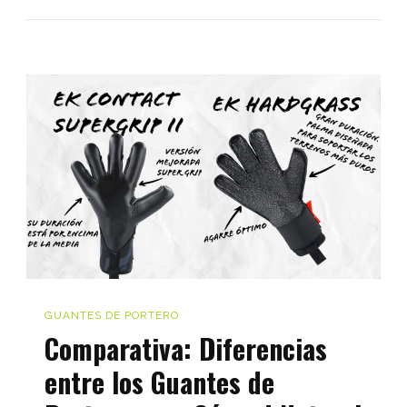
guantes
de
portero
más
innovad
del
2024:
Tecnolo
y
Material
de
última
GUANTES DE PORTERO
generac
Comparativa: Diferencias
entre los Guantes de