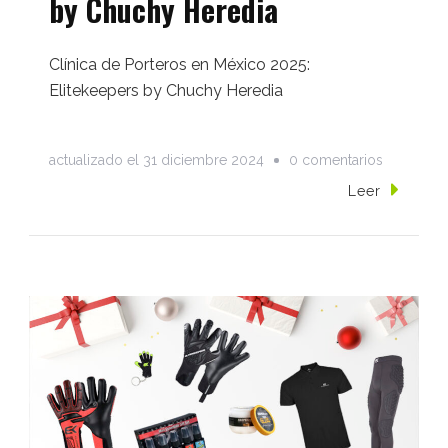
by Chuchy Heredia
Clínica de Porteros en México 2025:
Elitekeepers by Chuchy Heredia
en
actualizado el
31 diciembre 2024
0 comentarios
Clínica
Leer
de
Porteros
en
México
2025:
Elitekeepe
by
Chuchy