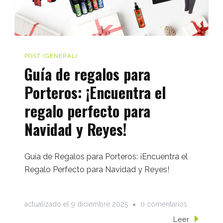
Heredia
POST (GENERAL)
Guía de regalos para
Porteros: ¡Encuentra el
regalo perfecto para
Navidad y Reyes!
Guía de Regalos para Porteros: ¡Encuentra el
Regalo Perfecto para Navidad y Reyes!
en
actualizado el
9 diciembre 2025
0 comentarios
Guía
Leer