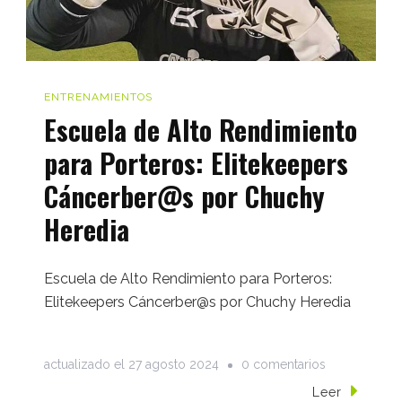
de
los
guantes
ENTRENAMIENTOS
de
Escuela de Alto Rendimiento
portero
para Porteros: Elitekeepers
Cáncerber@s por Chuchy
Heredia
Escuela de Alto Rendimiento para Porteros:
Elitekeepers Cáncerber@s por Chuchy Heredia
en
actualizado el
27 agosto 2024
0 comentarios
Escuela
Leer