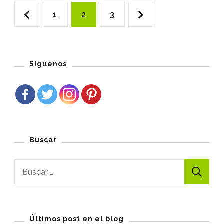
Navegación
Página
Página
Página
1
2
3
de
entradas
Síguenos
Buscar
Buscar:
Últimos post en el blog